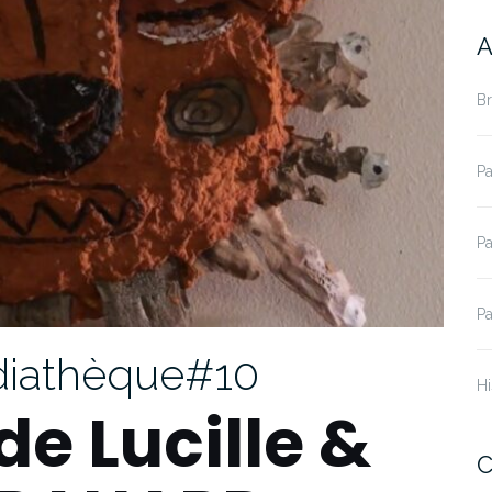
A
B
Pa
Pa
Pa
édiathèque#10
Hi
de Lucille &
C