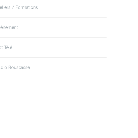
eliers / Formations
vènement
t Télé
adio Bouscasse