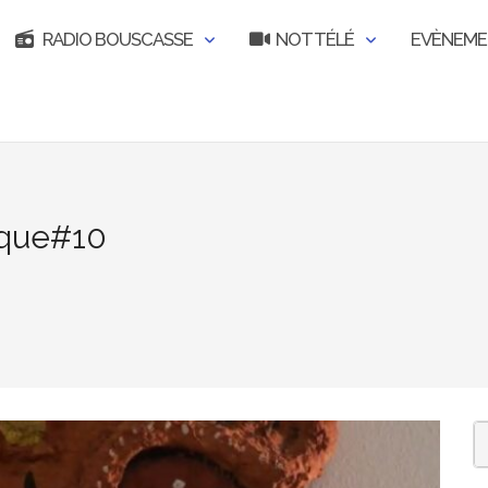
RADIO BOUSCASSE
NOT TÉLÉ
EVÈNEM
èque#10