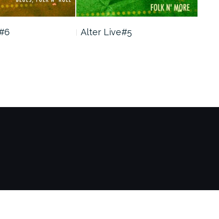
e#6
Alter Live#5
En 
méd