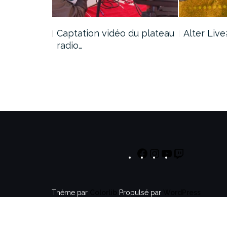
Captation vidéo du plateau
Alter Liv
1
radio…
Thème par
Colorlib
Propulsé par
WordPress