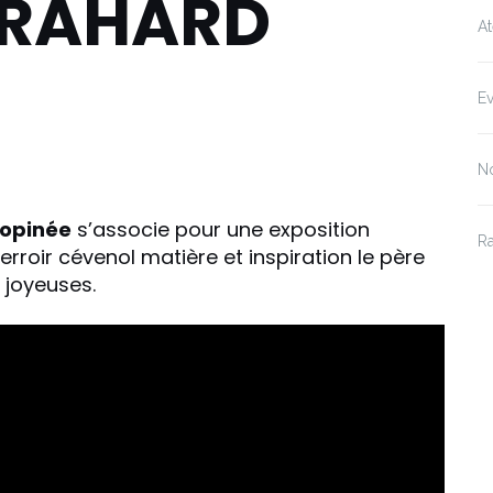
 RAHARD
At
E
No
inopinée
s’associe pour une exposition
R
terroir cévenol matière et inspiration le père
t joyeuses.