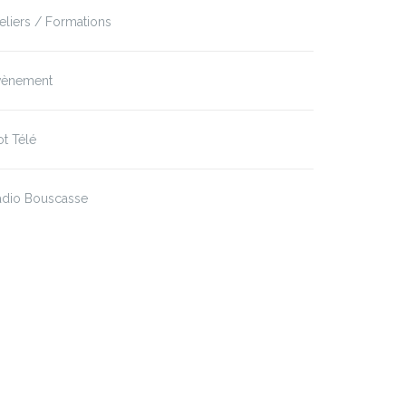
eliers / Formations
vènement
t Télé
adio Bouscasse