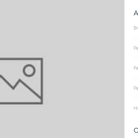
A
B
Pa
Pa
Pa
Hi
C