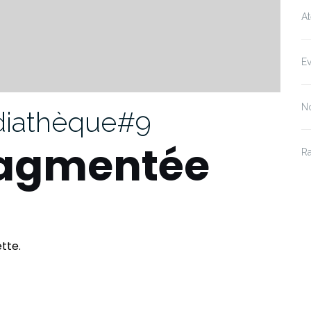
At
E
No
édiathèque#9
ragmentée
R
tte.