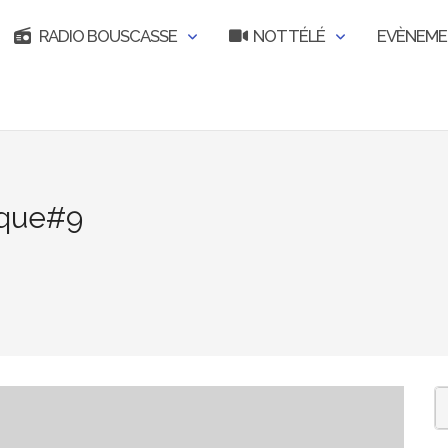
RADIO BOUSCASSE
NOT TÉLÉ
EVÈNEM
èque#9