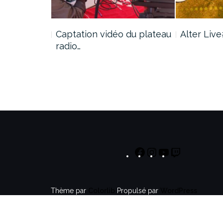
Captation vidéo du plateau
Alter Liv
1
radio…
Thème par
Colorlib
Propulsé par
WordPress