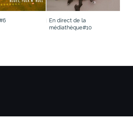
e#6
En direct de la
Alt
médiathèque#10