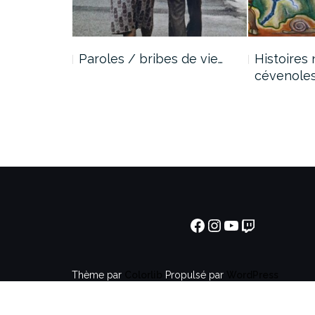
 de vie…
Paroles / bribes de vie…
Histoires 
cévenole
Thème par
Colorlib
Propulsé par
WordPress