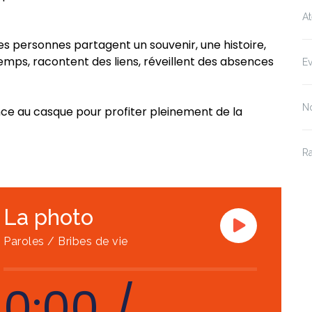
At
des personnes partagent un souvenir, une histoire,
emps, racontent des liens, réveillent des absences
E
No
nce au casque pour profiter pleinement de la
R
La photo
Paroles / Bribes de vie
0:00
/