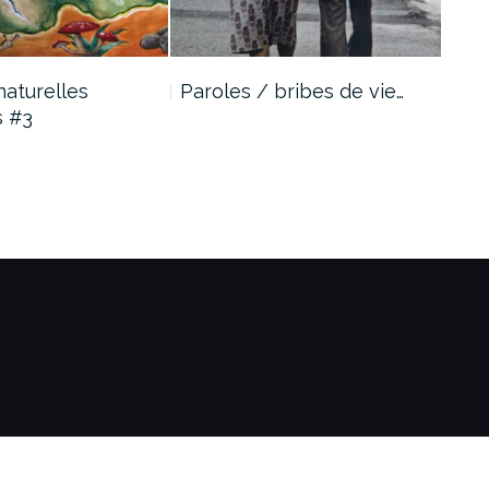
naturelles
Paroles / bribes de vie…
Par
s #3