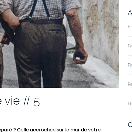
A
B
Pa
Pa
Pa
 vie # 5
Hi
C
éparé ? Celle accrochée sur le mur de votre