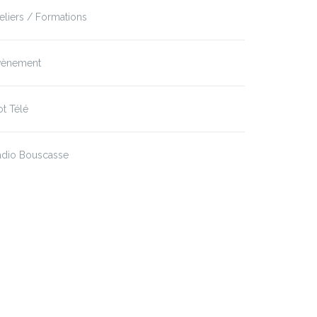
eliers / Formations
vènement
t Télé
adio Bouscasse