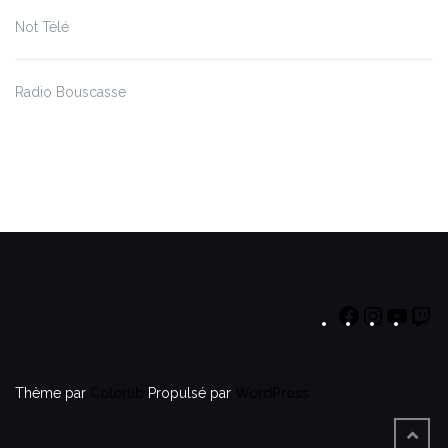
Not Télé
Radio Bouscasse
Thème par
Colorlib
Propulsé par
WordPress